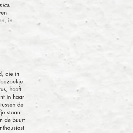
ics
.
ven
n, in
, die in
 bezoekje
us, heeft
nt in haar
 tussen de
fje staan
n de buurt
nthousiast