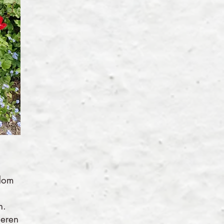
ndom
n.
leren