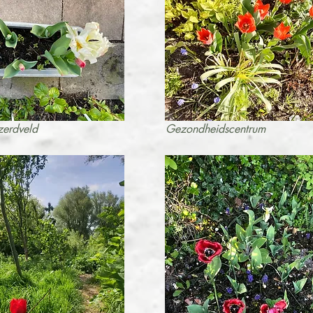
zerdveld
Gezondheidscentrum