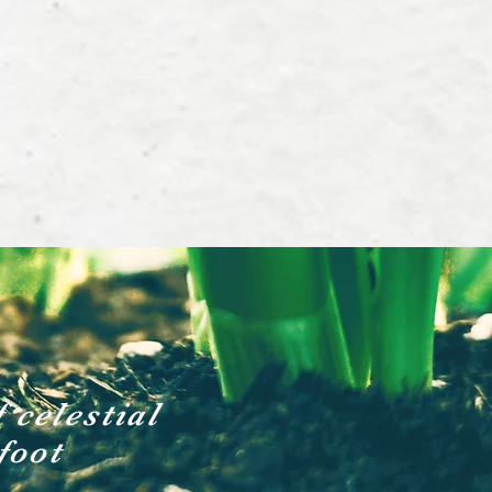
celestial
foot