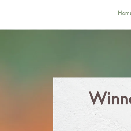
Hom
Winna