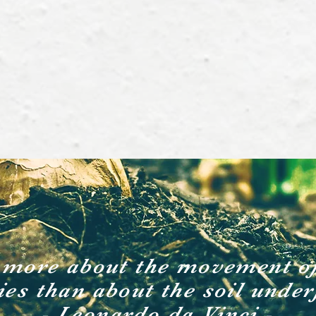
more about the movement of 
ies than about the soil under
- Leonardo da Vinci -